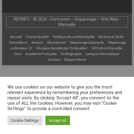
–
Internet
REPINFO - © 2026 - Formation – Depannage – Site Web -
l’Informatique
Marseille
Expliquée
Simplement
Accueil
Charte Qualité
Politique de confidentialité
Services & Tarifs
Formations
Seniors
Site internet
Dépannage à domicile
Dépannage
!
ordinateur 13
Musique Assistée par Ordinateur
SOS Virus Marseille
liens
Académie Française
Orthographe
Lexique Informatique
Contact
Espace clients
We use cookies on our website to give you the most
relevant experience by remembering your preferences and
repeat visits. By clicking “Accept All”, you consent to the
use of ALL the cookies. However, you may visit "Cookie
Settings" to provide a controlled consent.
Cookie Settings
Accept All