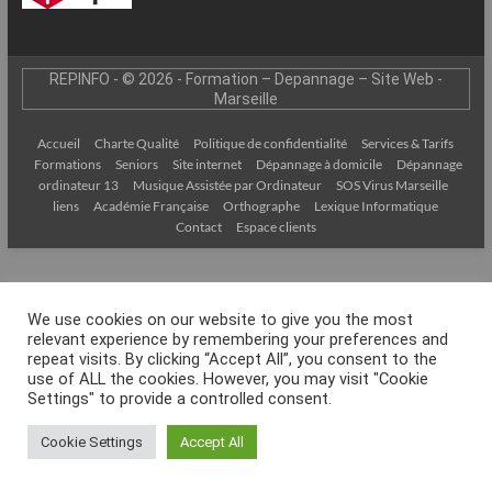
–
Internet
REPINFO - © 2026 - Formation – Depannage – Site Web -
l’Informatique
Marseille
Expliquée
Simplement
Accueil
Charte Qualité
Politique de confidentialité
Services & Tarifs
!
Formations
Seniors
Site internet
Dépannage à domicile
Dépannage
ordinateur 13
Musique Assistée par Ordinateur
SOS Virus Marseille
liens
Académie Française
Orthographe
Lexique Informatique
Contact
Espace clients
We use cookies on our website to give you the most
relevant experience by remembering your preferences and
repeat visits. By clicking “Accept All”, you consent to the
use of ALL the cookies. However, you may visit "Cookie
Settings" to provide a controlled consent.
Cookie Settings
Accept All