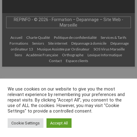
–
Internet
REPINFO - © 2026 - Formation – Depannage – Site Web -
l’Informatique
Marseille
Expliquée
Simplement
Accueil
Charte Qualité
Politique de confidentialité
Services & Tarifs
Formations
Seniors
Site internet
Dépannage à domicile
Dépannage
!
ordinateur 13
Musique Assistée par Ordinateur
SOS Virus Marseille
liens
Académie Française
Orthographe
Lexique Informatique
Contact
Espace clients
We use cookies on our website to give you the most
relevant experience by remembering your preferences and
repeat visits. By clicking “Accept All”, you consent to the
use of ALL the cookies. However, you may visit "Cookie
Settings" to provide a controlled consent.
Cookie Settings
Accept All