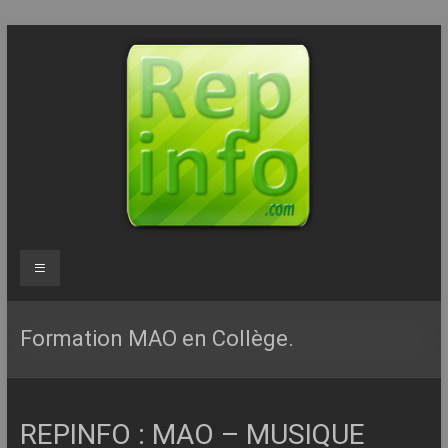
Aller
au
contenu
Repinfo.com
Menu
–
Formation
Formation MAO en Collège.
–
Depannage
REPINFO : MAO – MUSIQUE