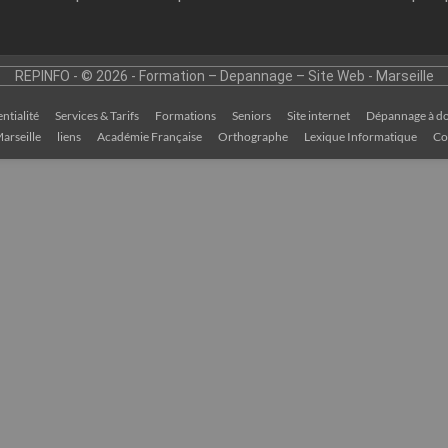
REPINFO - © 2026 - Formation – Depannage – Site Web - Marseille
ntialité
Services & Tarifs
Formations
Seniors
Site internet
Dépannage à do
arseille
liens
Académie Française
Orthographe
Lexique Informatique
Co